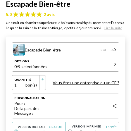
Escapade Bien-être
5.0
2 avis
Une nuit en chambre Supérieure, 2 boissons Healthy du moment et l’accès à
l’espace bassin de la Thalasso Rivage, 2 petits-déjeuners servi...
Lire la suite
Escapade Bien-être
+ 2 OFFRES
OPTIONS
0
/9 selectionnées
QUANTITÉ
Vous êtes une entreprise ou un CE ?
1
bon(s)
PERSONNALISATION
Pour :
De la part de :
Message :
VERSION IMPRIMÉE
€
VERSION DIGITALE
GRATUIT
+
5.99
*